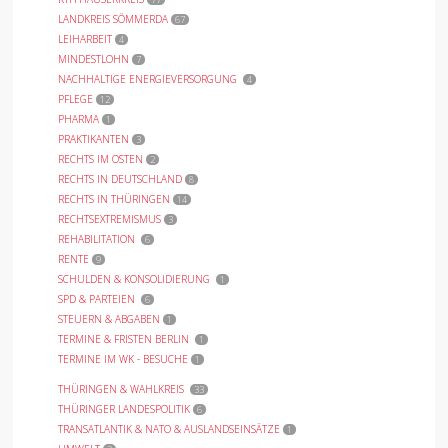
LANDKREIS SÖMMERDA
67
LEIHARBEIT
4
MINDESTLOHN
7
NACHHALTIGE ENERGIEVERSORGUNG
4
PFLEGE
12
PHARMA
1
PRAKTIKANTEN
3
RECHTS IM OSTEN
2
RECHTS IN DEUTSCHLAND
8
RECHTS IN THÜRINGEN
14
RECHTSEXTREMISMUS
3
REHABILITATION
6
RENTE
9
SCHULDEN & KONSOLIDIERUNG
1
SPD & PARTEIEN
6
STEUERN & ABGABEN
1
TERMINE & FRISTEN BERLIN
1
TERMINE IM WK - BESUCHE
1
THÜRINGEN & WAHLKREIS
33
THÜRINGER LANDESPOLITIK
6
TRANSATLANTIK & NATO & AUSLANDSEINSÄTZE
1