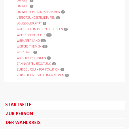
UMWELT
3
UMWELT
4
UMWELTSCHUTZMASSNAHMEN
2
VERSORGUNGSSTRUKTUREN
6
VOLKSSOLIDARITÄT
1
WAHLKREIS IN BERLIN - GRUPPEN
9
WAHLKREISBERICHTE
15
WEIMARER LAND
58
WEITERE THEMEN
43
WITSCHAFT
5
WK-SPRECHSTUNDEN
1
ZAHNÄRZTEVERGÜTUNG
2
ZUR CDU/CSU + FDP KOALITION
1
ZUR PERSON / STELLUNGNAHMEN
5
STARTSEITE
ZUR PERSON
DER WAHLKREIS