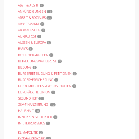
ALG I & ALG II
4
ANKÜNDIGUNGEN
18
ARBEIT & SOZIALES
25
ARBEITSMARKT
8
ATOMAUSSTIEG
3
AUFBAU OST
1
AUSSEN & EUROPA
5
BASICS
1
BESUCHERGRUPPEN
6
BETREUUNGSWAHLKREISE
3
BILDUNG
8
BÜRGERBETEILIGUNG & PETITIONEN
3
BÜRGERVERSICHERUNG
2
DGB & MITGLIEDSGEWERKSCHAFTEN
1
EUROPÄISCHE UNION
1
GESUNDHEIT
21
GKV-FINANZIERUNG
17
HAUSHALT
34
INNERES & SICHERHEIT
7
INT. TERRORISMUS
1
KLIMAPOLITIK
2
KYFFHÄUSERKREIS
77